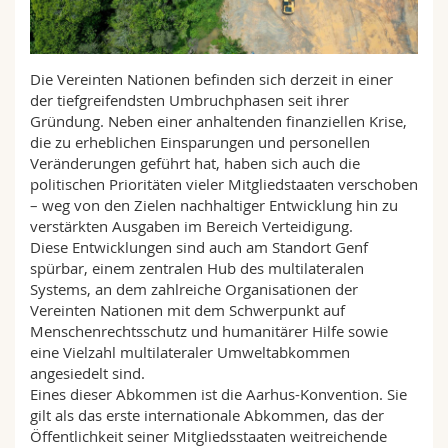
Sciences et médecine
Collaborateurs
Webmail
Interfacultaire
Doctorants
Programme des cours
Die Vereinten Nationen befinden sich derzeit in einer
der tiefgreifendsten Umbruchphasen seit ihrer
Gründung. Neben einer anhaltenden finanziellen Krise,
MyUnifr
die zu erheblichen Einsparungen und personellen
Veränderungen geführt hat, haben sich auch die
politischen Prioritäten vieler Mitgliedstaaten verschoben
– weg von den Zielen nachhaltiger Entwicklung hin zu
verstärkten Ausgaben im Bereich Verteidigung.
Diese Entwicklungen sind auch am Standort Genf
spürbar, einem zentralen Hub des multilateralen
Systems, an dem zahlreiche Organisationen der
Vereinten Nationen mit dem Schwerpunkt auf
Menschenrechtsschutz und humanitärer Hilfe sowie
eine Vielzahl multilateraler Umweltabkommen
angesiedelt sind.
Eines dieser Abkommen ist die Aarhus-Konvention. Sie
gilt als das erste internationale Abkommen, das der
Öffentlichkeit seiner Mitgliedsstaaten weitreichende