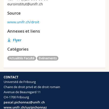
euroinstitut@unifr.ch
Source
www.unifr.ch/droit
Annexes et liens
Flyer
Catégories
Actualités Faculté
Evénements
CONTACT
Université de Fribourg
Chaire de droit privé et de droit romain
Avenue de Beauregard 11
CH-1700 Fribourg
pascal.pichonnaz@unifr.ch
www.unifr.ch/ius/pichonnaz