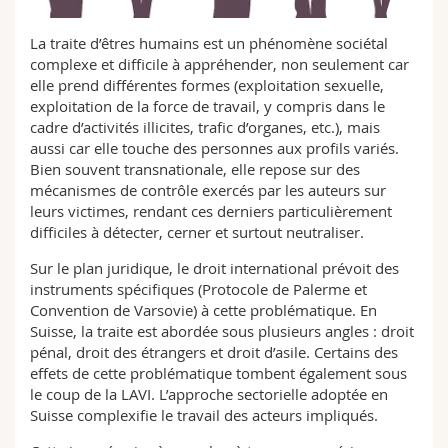
Sciences et médecine
Collaborateurs
Webmail
La traite d’êtres humains est un phénomène sociétal
complexe et difficile à appréhender, non seulement car
Interfacultaire
Doctorants
Programme des cours
elle prend différentes formes (exploitation sexuelle,
exploitation de la force de travail, y compris dans le
MyUnifr
cadre d’activités illicites, trafic d’organes, etc.), mais
aussi car elle touche des personnes aux profils variés.
Bien souvent transnationale, elle repose sur des
mécanismes de contrôle exercés par les auteurs sur
leurs victimes, rendant ces derniers particulièrement
difficiles à détecter, cerner et surtout neutraliser.
Sur le plan juridique, le droit international prévoit des
instruments spécifiques (Protocole de Palerme et
Convention de Varsovie) à cette problématique. En
Suisse, la traite est abordée sous plusieurs angles : droit
pénal, droit des étrangers et droit d’asile. Certains des
effets de cette problématique tombent également sous
le coup de la LAVI. L’approche sectorielle adoptée en
Suisse complexifie le travail des acteurs impliqués.