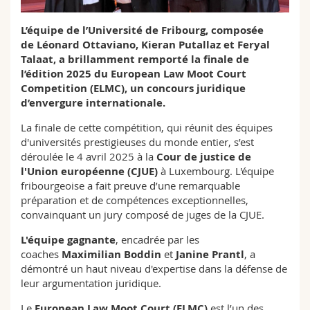
Sciences et médecine
Collaborateurs
Webmail
L’équipe de l’Université de Fribourg, composée
de Léonard Ottaviano, Kieran Putallaz et Feryal
Interfacultaire
Doctorants
Programme des cours
Talaat, a brillamment remporté la finale de
l’édition 2025 du European Law Moot Court
MyUnifr
Competition (ELMC), un concours juridique
d’envergure internationale.
La finale de cette compétition, qui réunit des équipes
d'universités prestigieuses du monde entier, s’est
déroulée le 4 avril 2025 à la
Cour de justice de
l'Union européenne (CJUE)
à Luxembourg. L'équipe
fribourgeoise a fait preuve d’une remarquable
préparation et de compétences exceptionnelles,
convainquant un jury composé de juges de la CJUE.
L'équipe gagnante
, encadrée par les
coaches
Maximilian Boddin
et
Janine Prantl
, a
démontré un haut niveau d'expertise dans la défense de
leur argumentation juridique.
Le
European Law Moot Court (ELMC)
est l’un des