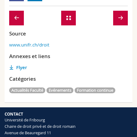
Source
www.unifr.ch/droit
Annexes et liens
Flyer
Catégories
Actualités Faculté
Evénements
Formation continue
CONTACT
Université de Fribourg
Chaire de droit privé et de droit romain
Avenue de Beauregard 11