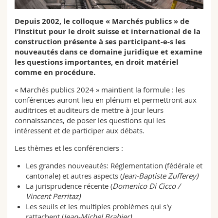
Sciences et médecine
Collaborateurs
Webmail
Depuis 2002, le colloque « Marchés publics » de
l’Institut pour le droit suisse et international de la
Interfacultaire
Doctorants
Programme des cours
construction présente à ses participant-e-s les
nouveautés dans ce domaine juridique et examine
MyUnifr
les questions importantes, en droit matériel
comme en procédure.
« Marchés publics 2024 » maintient la formule : les
conférences auront lieu en plénum et permettront aux
auditrices et auditeurs de mettre à jour leurs
connaissances, de poser les questions qui les
intéressent et de participer aux débats.
Les thèmes et les conférenciers :
Les grandes nouveautés: Réglementation (fédérale et
cantonale) et autres aspects (
Jean-Baptiste Zufferey)
La jurisprudence récente (
Domenico Di Cicco /
Vincent Perritaz)
Les seuils et les multiples problèmes qui s'y
rattachent (
Jean-Michel Brahier)