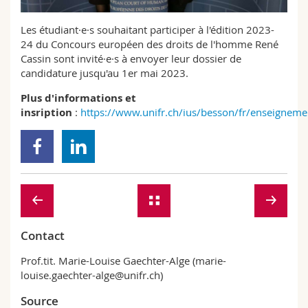
Sciences et médecine
Collaborateurs
Webmail
Les étudiant·e·s souhaitant participer à l'édition 2023-
24 du Concours européen des droits de l'homme René
Interfacultaire
Doctorants
Programme des cours
Cassin sont invité·e·s à envoyer leur dossier de
candidature jusqu'au 1er mai 2023.
MyUnifr
Plus d'informations et
insription
:
https://www.unifr.ch/ius/besson/fr/enseignem
Contact
Prof.tit. Marie-Louise Gaechter-Alge (marie-
louise.gaechter-alge@unifr.ch)
Source