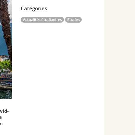
Catégories
Actualités étudiant-es
Etudes
vid-
li
en