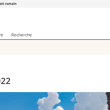
roit romain
Vous êtes
Futurs étudia
Etudiants
nt
Recherche
conomiques et sociales et management
Médias
 sciences humaines
Chercheurs
 l'éducation et de la formation
Collaborateu
t médecine
Doctorants
aire
022