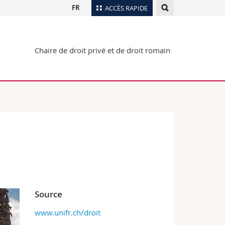
FR
ACCÈS RAPIDE
Annuaire du personnel
Chaire de droit privé et de droit romain
Plan d'accès
nts
Bibliothèques
Webmail
rs
Programme des cours
MyUnifr
Source
www.unifr.ch/droit