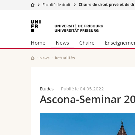
Faculté de droit
Chaire de droit privé et de d
Université
Facultés
Université
Etudes
Théologie
de
Campus
Droit
Home
News
Chaire
Enseigneme
Recherche
Sciences é
Fribourg
Université
Lettres et
Formation continue
Sciences de
News
Actualités
Sciences e
Interfacult
Etudes
Publié le 04.05.2022
Ascona-Seminar 2