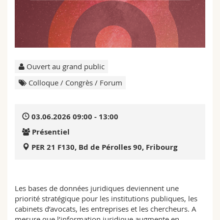
Sciences et médecine
Collaborateurs
Webmail
Interfacultaire
Doctorants
Programme des cours
MyUnifr
Ouvert au grand public
Colloque / Congrès / Forum
03.06.2026 09:00 - 13:00
Présentiel
PER 21 F130, Bd de Pérolles 90, Fribourg
Les bases de données juridiques deviennent une
priorité stratégique pour les institutions publiques, les
cabinets d’avocats, les entreprises et les chercheurs. A
mesure que l’information juridique augmente en