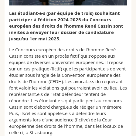
Sciences et médecine
Collaborateurs
Webmail
Les étudiant·e·s (par équipe de trois) souhaitant
participer à l’édition 2024-2025 du Concours
Interfacultaire
Doctorants
Programme des cours
européen des droits de l’homme René Cassin sont
invités à envoyer leur dossier de candidature
MyUnifr
jusqu’au 1er mai 2025.
Le Concours européen des droits de l’homme René
Cassin consiste en un procès fictif qui s’oppose aux
équipes de diverses universités européennes. Il repose
sur un cas pratique (fictif) que les participant.e.s doivent
étudier sous l’angle de la Convention européenne des
droits de l’homme (CEDH). Les avocat.e.s du requérant
font valoir les violations qui pourraient avoir eu lieu. Les
représentant.e.s de l’Etat défendeur tentent de
répondre. Les étudiant.e.s qui participent au concours
Cassin sont d’abord chargé.e.s de rédiger un mémoire.
Puis, ils/elles sont appelés.e.s à défendre leurs
arguments lors d’une audience (fictive) de la Cour
européenne des droits de l’homme, dans les locaux de
celle-ci, à Strasbourg.