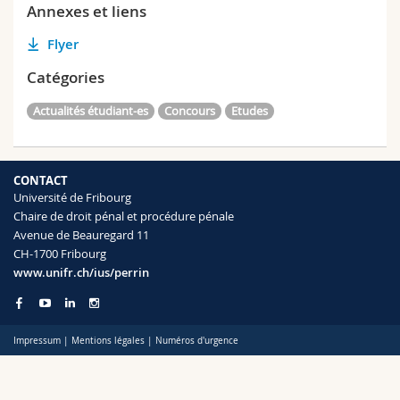
Annexes et liens
Flyer
Catégories
Actualités étudiant-es
Concours
Etudes
CONTACT
Université de Fribourg
Chaire de droit pénal et procédure pénale
Avenue de Beauregard 11
CH-1700 Fribourg
www.unifr.ch/ius/perrin
Impressum
|
Mentions légales
|
Numéros d'urgence