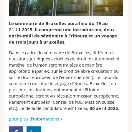
Sciences et médecine
Collaborateurs
Webmail
Interfacultaire
Doctorants
Programme des cours
Le séminaire de Bruxelles aura lieu du 19 au
21.11.2025. Il comprend une introduction, deux
après-midi de séminaire à Fribourg et un voyage
MyUnifr
de trois jours à Bruxelles.
Dans le cadre du séminaire de Bruxelles, différentes
questions juridiques actuelles du droit institutionnel et
matériel de l'Union seront traitées de manière
approfondie (par ex. sur le droit de libre circulation ou
sur le droit européen de l'environnement). Le cœur du
séminaire constitue le voyage d'étude à Bruxelles, où
plusieurs institutions, notamment de l'Union
européenne, seront visitées (Commission européenne,
Parlement européen, Conseil de l'UE, Mission suisse,
etc.). Le délai de candidature est fixé au
30 avril 2025
.
pour plus d'informations >