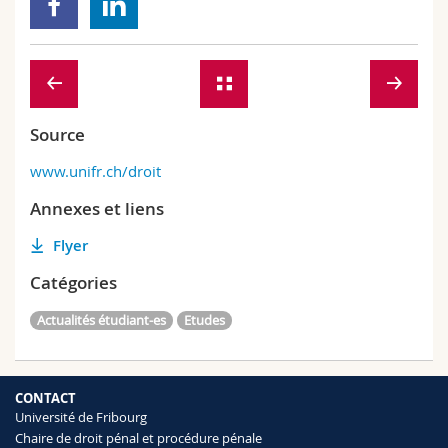
Source
www.unifr.ch/droit
Annexes et liens
Flyer
Catégories
Actualités étudiant-es
Etudes
CONTACT
Université de Fribourg
Chaire de droit pénal et procédure pénale