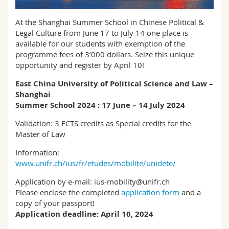
Sciences et médecine
Collaborateurs
Webmail
At the Shanghai Summer School in Chinese Political &
Legal Culture from June 17 to July 14 one place is
Interfacultaire
Doctorants
Programme des cours
available for our students with exemption of the
programme fees of 3’000 dollars. Seize this unique
MyUnifr
opportunity and register by April 10!
East China University of Political Science and Law –
Shanghai
Summer School 2024 : 17 June – 14 July 2024
Validation: 3 ECTS credits as Special credits for the
Master of Law
Information:
www.unifr.ch/ius/fr/etudes/mobilite/unidete/
Application by e-mail: ius-mobility@unifr.ch
Please enclose the completed
application form
and a
copy of your passport!
Application deadline: April 10, 2024