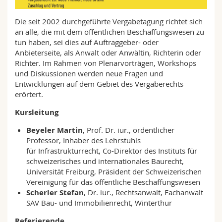
Math.-Nat. und Med. Fak.
Mitarbeitende
Webmail
Die seit 2002 durchgeführte Vergabetagung richtet sich
an alle, die mit dem öffentlichen Beschaffungswesen zu
Interfakultär
Doktorierende
Vorlesungsverzeichnis
tun haben, sei dies auf Auftraggeber- oder
Anbieterseite, als Anwalt oder Anwältin, Richterin oder
MyUnifr
Richter. Im Rahmen von Plenarvorträgen, Workshops
und Diskussionen werden neue Fragen und
Entwicklungen auf dem Gebiet des Vergaberechts
erörtert.
Kursleitung
Beyeler Martin
, Prof. Dr. iur., ordentlicher
Professor, Inhaber des Lehrstuhls
für Infrastrukturrecht, Co-Direktor des Instituts für
schweizerisches und internationales Baurecht,
Universität Freiburg, Präsident der Schweizerischen
Vereinigung für das öffentliche Beschaffungswesen
Scherler Stefan
, Dr. iur., Rechtsanwalt, Fachanwalt
SAV Bau- und Immobilienrecht, Winterthur
Referierende