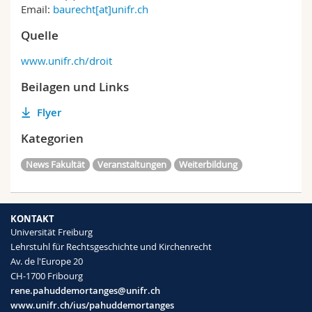
Email:
baurecht[at]unifr.ch
Quelle
www.unifr.ch/droit
Beilagen und Links
Flyer
Kategorien
News Fakultät
Veranstaltungen
Weiterbildung
KONTAKT
Universität Freiburg
Lehrstuhl für Rechtsgeschichte und Kirchenrecht
Av. de l'Europe 20
CH-1700 Fribourg
rene.pahuddemortanges@unifr.ch
www.unifr.ch/ius/pahuddemortanges