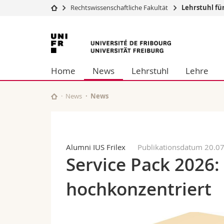
Rechtswissenschaftliche Fakultät
Lehrstuhl fü
Universität
Fakultäten
Universität
Studium
Theologische Fa
Freiburg
Campus
Rechtswissensch
Home
News
Lehrstuhl
Lehre
Forschung
Wirtschafts- un
Universität
Philosophische 
Weiterbildung
Fak. für Erzieh
News
News
Math.-Nat. und
Interfakultär
Alumni IUS Frilex
Publikationsdatum 20.0
Service Pack 2026:
hochkonzentriert