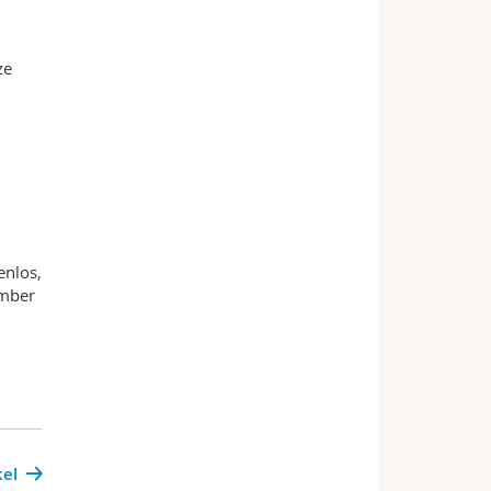
ze
enlos,
ember
kel