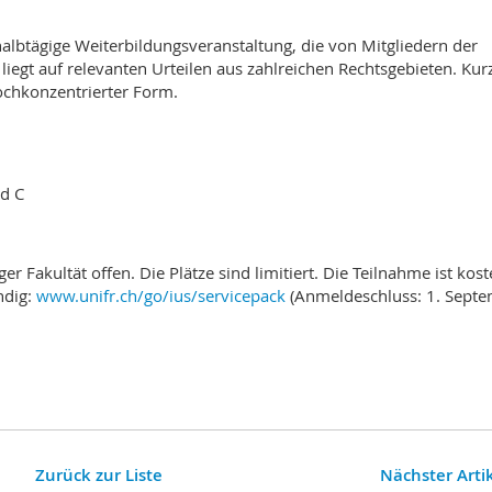
 halbtägige Weiterbildungsveranstaltung, die von Mitgliedern der
 liegt auf relevanten Urteilen aus zahlreichen Rechtsgebieten. Kur
ochkonzentrierter Form.
nd C
r Fakultät offen. Die Plätze sind limitiert. Die Teilnahme ist kost
ndig:
www.unifr.ch/go/ius/servicepack
(Anmeldeschluss: 1. Sept
Zurück zur Liste
Nächster Arti