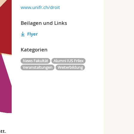
www.unifr.ch/droit
Beilagen und Links
Flyer
Kategorien
News Fakultät
Alumni IUS Frilex
Veranstaltungen
Weiterbildung
att.