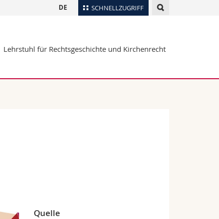
DE
SCHNELLZUGRIFF
für
Personenverzeichnis
Lehrstuhl für Rechtsgeschichte und Kirchenrecht
Ortsplan
te
Bibliotheken
Webmail
Vorlesungsverzeichnis
MyUnifr
Quelle