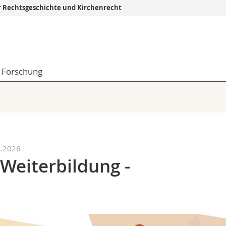
r Rechtsgeschichte und Kirchenrecht
Informationen 
k.
Studieninteressier
aftliche Fak.
Studierende
Forschung
d Sozialwissenschaftliche Fak.
Medien
Fak.
Forschende
ungs- und Bildungswissenschaften
Mitarbeitende
 Med. Fak.
Doktorierende
7.2026
 Weiterbildung -