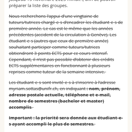
préparer la liste des groupes.
Nous recherchons l'appui d’une vingtaine de
tuteurs/tutrices chargé-e-s d'encadrer les étudiant-e-s de
première année. Le cas est le même que les années
précédentes (accident de la circulation à Genève). Les
étudiant-e-s (autres que ceux de première année)
souhaitant participer comme tuteurs/tutrices
obtiendront 3 points ECTS pour ce cours intensif.
Cependant, il n’est pas possible d’obtenir des crédits
ECTS supplémentaires en fonctionnant à plusieurs
reprises comme tuteur de la semaine intensive.
Les étudiant-e-s sont invité-e-s à s’inscrire à l’adresse
myriam.sottas@unifr.ch, en indiquant
: nom, prénom,
adresse postale actuelle, téléphone et e-mail,
nombre de semestres (bachelor et master)
accomplis
.
Important : la priorité sera donnée aux étudiant-e-
s ayant accompli le plus de semestres.