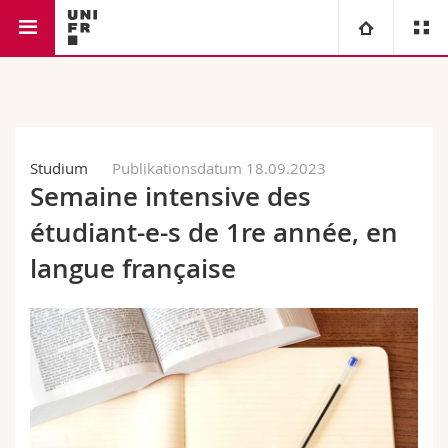
Rechtswissenschaftliche
Lehrstuhl für Rechtsgeschichte und
Universität
Fakultät
Kirchenrecht
Fakultäten
Studium
Studium
Publikationsdatum 18.09.2023
Semaine intensive des
Informationen für
Campus
Theologische Fak.
étudiant-e-s de 1re année, en
Forschung
Ressourcen
Rechtswissenschaftliche Fak.
Studieninteressierte
langue française
Universität
Wirtschafts- und Sozialwissenschaftliche Fak.
Studierende
Personenverzeichnis
Weiterbildung
Philosophische Fak.
Medien
Ortsplan
Fak. für Erziehungs- und Bildungswissenschaften
Forschende
Bibliotheken