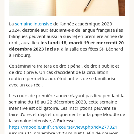
Math.-Nat. und Med. Fak.
Mitarbeitende
Webmail
Interfakultär
Doktorierende
Vorlesungsverzeichnis
La
semaine intensive
de l’année académique 2023 –
2024, destinée aux étudiant-e-s de langue française (les
bilingues peuvent aussi la suivre) en première année de
MyUnifr
droit, aura lieu
les lundi 18, mardi 19 et mercredi 20
décembre 2023 inclus
, à la salle des fêtes St- Léonard
à Fribourg.
Ce séminaire traitera de droit pénal, de droit public et
de droit privé. Un cas d'accident de la circulation
routière permettra aux étudiant-e-s de se familiariser
avec un cas réel.
Les cours de première année n’ayant pas lieu pendant la
semaine du 18 au 22 décembre 2023, cette semaine
intensive est obligatoire. Les inscriptions peuvent se
faire d’ores et déjà et uniquement sur la page Moodle de
la semaine intensive, à l'adresse
https://moodle.unifr.ch/course/view.php?id=277321
jusqu’au 15 novembre 2023 minuit !, afin de pouvoir