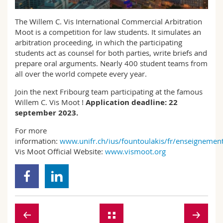
Math.-Nat. und Med. Fak.
Mitarbeitende
Webmail
The Willem C. Vis International Commercial Arbitration
Moot is a competition for law students. It simulates an
Interfakultär
Doktorierende
Vorlesungsverzeichnis
arbitration proceeding, in which the participating
students act as counsel for both parties, write briefs and
MyUnifr
prepare oral arguments. Nearly 400 student teams from
all over the world compete every year.
Join the next Fribourg team participating at the famous
Willem C. Vis Moot !
Application deadline: 22
september 2023.
For more
information:
www.unifr.ch/ius/fountoulakis/fr/enseignemen
Vis Moot Official Website:
www.vismoot.org