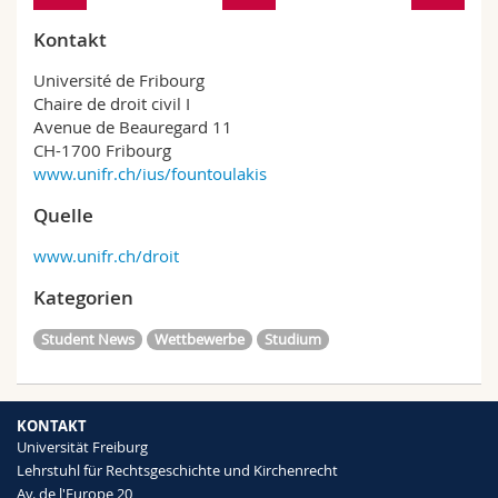
Kontakt
Université de Fribourg
Chaire de droit civil I
Avenue de Beauregard 11
CH-1700 Fribourg
www.unifr.ch/ius/fountoulakis
Quelle
www.unifr.ch/droit
Kategorien
Student News
Wettbewerbe
Studium
KONTAKT
Universität Freiburg
Lehrstuhl für Rechtsgeschichte und Kirchenrecht
Av. de l'Europe 20