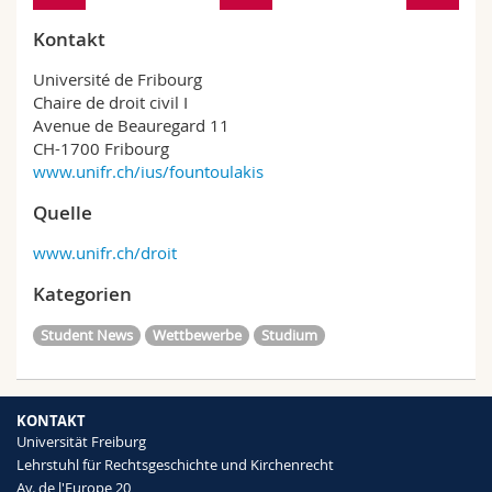
Kontakt
Université de Fribourg
Chaire de droit civil I
Avenue de Beauregard 11
CH-1700 Fribourg
www.unifr.ch/ius/fountoulakis
Quelle
www.unifr.ch/droit
Kategorien
Student News
Wettbewerbe
Studium
KONTAKT
Universität Freiburg
Lehrstuhl für Rechtsgeschichte und Kirchenrecht
Av. de l'Europe 20