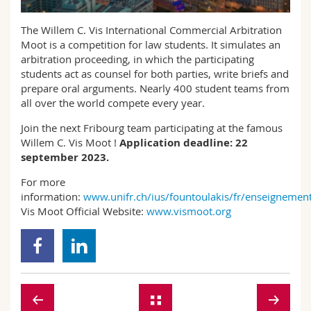
Math.-Nat. und Med. Fak.
Mitarbeitende
Webmail
The Willem C. Vis International Commercial Arbitration
Moot is a competition for law students. It simulates an
Interfakultär
Doktorierende
Vorlesungsverzeichnis
arbitration proceeding, in which the participating
students act as counsel for both parties, write briefs and
MyUnifr
prepare oral arguments. Nearly 400 student teams from
all over the world compete every year.
Join the next Fribourg team participating at the famous
Willem C. Vis Moot !
Application deadline: 22
september 2023.
For more
information:
www.unifr.ch/ius/fountoulakis/fr/enseignemen
Vis Moot Official Website:
www.vismoot.org