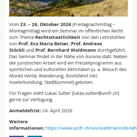
Math.-Nat. und Med. Fak.
Mitarbeitende
Webmail
Interfakultär
Doktorierende
Vorlesungsverzeichnis
Vom
23. – 26. Oktober 2026
(Freitagnachmittag –
Montagmittag) wird ein Seminar im öffentlichen Recht
zum Thema
Rechtsstaatlichkeit
von den Lehrstühlen
MyUnifr
von
Prof. Eva Maria Belser
,
Prof. Andreas
Stöckli
und
Prof. Bernhard Waldmann
durchgeführt.
Das Seminar findet in der Nähe von Ascona statt. Neben
der juristischen Arbeit wird ein Freizeitprogramm aus
sportlichen und kulturellen Aktivitäten (u. a. Besuch des
Monte Verità, Wanderung, Bootsfahrt inkl.
Inselerkundung, Stadtbummel) geboten.
Für Fragen steht Lukas Sutter (lukas.sutter@unifr.ch)
gerne zur Verfügung.
Anmeldefrist:
24. April 2026
Weitere
Informationen:
https://www.unifr.ch/ius/waldmann/de/le