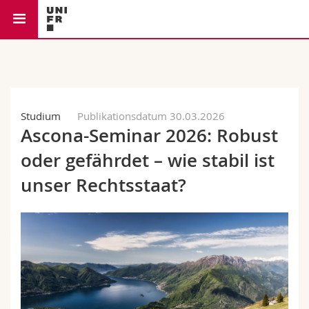
Rechtswissenschaftliche Fakultät
Lehrstuhl für Strafrec
Universität
Fakultäten
Studium
Studium
Publikationsdatum 30.03.2026
Ascona-Seminar 2026: Robust
Informationen für
Campus
Theologische Fak.
oder gefährdet – wie stabil ist
Forschung
Ressourcen
Rechtswissenschaftliche Fak.
Studieninteressierte
unser Rechtsstaat?
Universität
Wirtschafts- und Sozialwissenschaftliche Fak.
Studierende
Personenverzeichnis
Weiterbildung
Philosophische Fak.
Medien
Ortsplan
Fak. für Erziehungs- und Bildungswissenschaften
Forschende
Bibliotheken