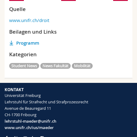
Quelle
www.unifr.ch/droit
Beilagen und Links
Programm
Kategorien
Student News
News Fakultät
Mobilität
KONTAKT
Universität Freiburg
Lehrstuhl für Strafrecht und Strafprozessrecht
Avenue de Beauregard 11
CH-1700 Fribourg
lehrstuhl-maeder@unifr.ch
www.unifr.ch/ius/maeder