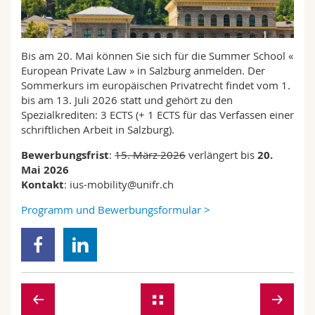
Math.-Nat. und Med. Fak.
Mitarbeitende
Webmail
Interfakultär
Doktorierende
Vorlesungsverzeichnis
Bis am 20. Mai können Sie sich für die Summer School «
European Private Law » in Salzburg anmelden. Der
Sommerkurs im europäischen Privatrecht findet vom 1.
MyUnifr
bis am 13. Juli 2026 statt und gehört zu den
Spezialkrediten: 3 ECTS (+ 1 ECTS für das Verfassen einer
schriftlichen Arbeit in Salzburg).
Bewerbungsfrist
:
15. März 2026
verlängert bis
20.
Mai 2026
Kontakt
: ius-mobility@unifr.ch
Programm und Bewerbungsformular >