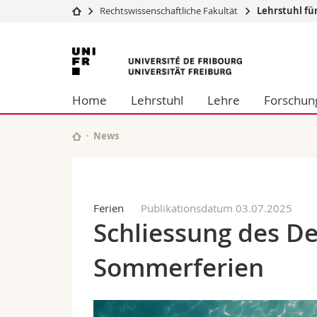
Rechtswissenschaftliche Fakultät
Lehrstuhl fü
Universität
Fakultäten
Universität
Studium
Theologische Fa
Freiburg
Campus
Rechtswissensch
Home
Lehrstuhl
Lehre
Forschun
Forschung
Wirtschafts- un
Universität
Philosophische 
Weiterbildung
Fak. für Erzieh
News
Math.-Nat. und
Interfakultär
Ferien
Publikationsdatum 03.07.2025
Schliessung des D
Sommerferien