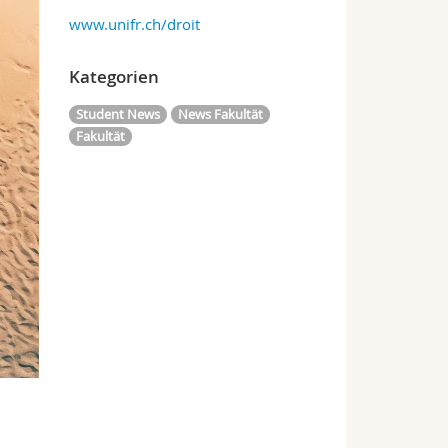
www.unifr.ch/droit
Kategorien
Student News
News Fakultät
Fakultät