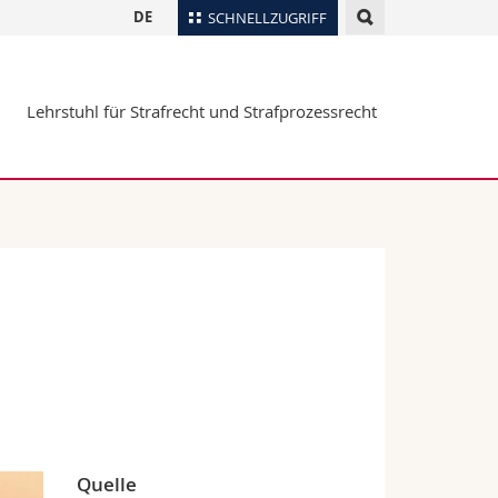
DE
SCHNELLZUGRIFF
für
Personenverzeichnis
Lehrstuhl für Strafrecht und Strafprozessrecht
Ortsplan
te
Bibliotheken
Webmail
Vorlesungsverzeichnis
MyUnifr
Quelle