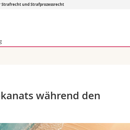
r Strafrecht und Strafprozessrecht
Informationen 
k.
Studieninteressier
aftliche Fak.
Studierende
g
d Sozialwissenschaftliche Fak.
Medien
Fak.
Forschende
ungs- und Bildungswissenschaften
Mitarbeitende
 Med. Fak.
Doktorierende
ekanats während den