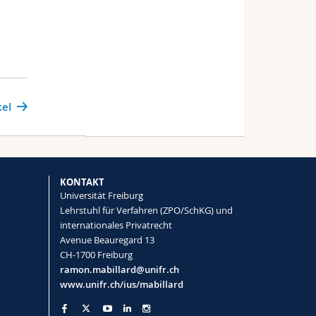
kel
KONTAKT
Universität Freiburg
Lehrstuhl für Verfahren (ZPO/SchKG) und
internationales Privatrecht
Avenue Beauregard 13
CH-1700 Freiburg
ramon.mabillard@unifr.ch
www.unifr.ch/ius/mabillard