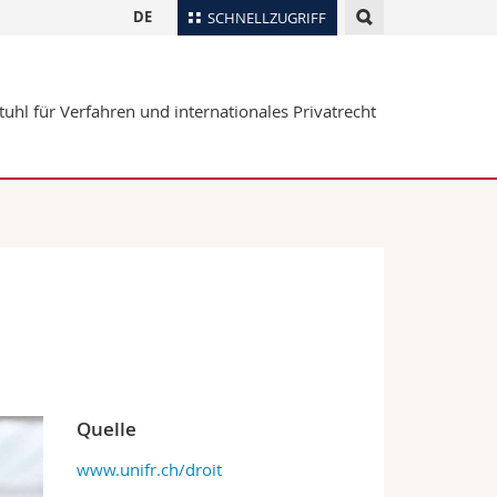
DE
SCHNELLZUGRIFF
für
Personenverzeichnis
tuhl für Verfahren und internationales Privatrecht
Ortsplan
te
Bibliotheken
Webmail
Vorlesungsverzeichnis
MyUnifr
Quelle
www.unifr.ch/droit