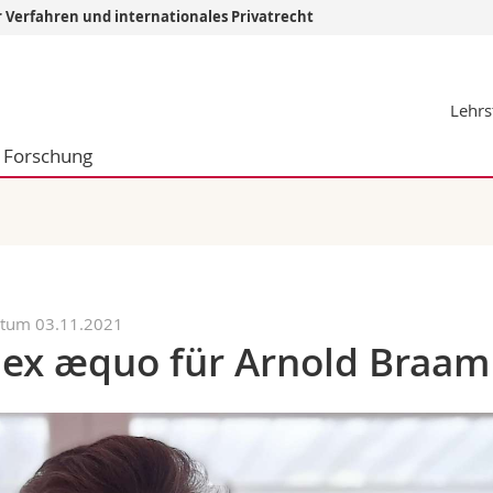
r Verfahren und internationales Privatrecht
Informationen 
Lehrs
k.
Studieninteressier
aftliche Fak.
Studierende
Forschung
d Sozialwissenschaftliche Fak.
Medien
Fak.
Forschende
ungs- und Bildungswissenschaften
Mitarbeitende
 Med. Fak.
Doktorierende
atum 03.11.2021
1 ex æquo für Arnold Braam