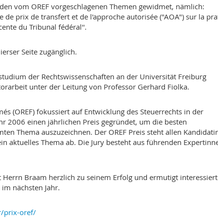
beiden vom OREF vorgeschlagenen Themen gewidmet, nämlich:
 de prix de transfert et de l'approche autorisée ("AOA") sur la pr
cente du Tribunal fédéral''.
ierser Seite zugänglich.
studium der Rechtswissenschaften an der Universität Freiburg
torarbeit unter der Leitung von Professor Gerhard Fiolka.
s (OREF) fokussiert auf Entwicklung des Steuerrechts in der
r 2006 einen jährlichen Preis gegründet, um die besten
mten Thema auszuzeichnen. Der OREF Preis steht allen Kandidati
ein aktuelles Thema ab. Die Jury besteht aus führenden Expertinn
rt Herrn Braam herzlich zu seinem Erfolg und ermutigt interessier
 im nächsten Jahr.
/prix-oref/