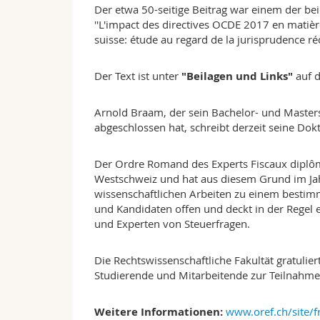
Der etwa 50-seitige Beitrag war einem der 
''L'impact des directives OCDE 2017 en matière
suisse: étude au regard de la jurisprudence ré
Der Text ist unter
"Beilagen und Links"
auf d
Arnold Braam, der sein Bachelor- und Master
abgeschlossen hat, schreibt derzeit seine Dok
Der Ordre Romand des Experts Fiscaux diplômé
Westschweiz und hat aus diesem Grund im Jah
wissenschaftlichen Arbeiten zu einem bestim
und Kandidaten offen und deckt in der Regel 
und Experten von Steuerfragen.
Die Rechtswissenschaftliche Fakultät gratulie
Studierende und Mitarbeitende zur Teilnahme
Weitere Informationen:
www.oref.ch/site/fr