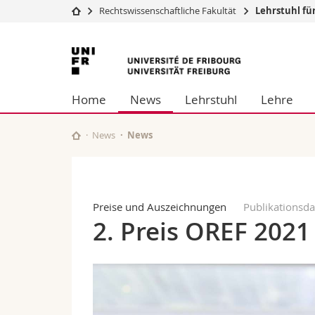
Rechtswissenschaftliche Fakultät
Lehrstuhl fü
Universität
Fakultäten
Universität
Studium
Theologische Fa
Freiburg
Campus
Rechtswissensch
Home
News
Lehrstuhl
Lehre
Forschung
Wirtschafts- un
Universität
Philosophische 
Weiterbildung
Fak. für Erzieh
News
News
Math.-Nat. und
Interfakultär
Preise und Auszeichnungen
Publikationsd
2. Preis OREF 202