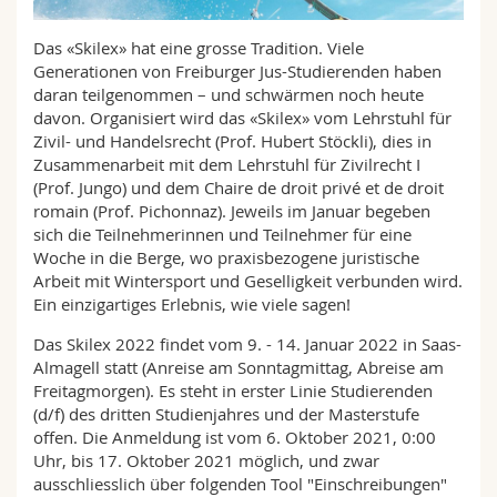
Math.-Nat. und Med. Fak.
Mitarbeitende
Webmail
Das «Skilex» hat eine grosse Tradition. Viele
Generationen von Freiburger Jus-Studierenden haben
Interfakultär
Doktorierende
Vorlesungsverzeichnis
daran teilgenommen – und schwärmen noch heute
davon. Organisiert wird das «Skilex» vom Lehrstuhl für
MyUnifr
Zivil- und Handelsrecht (Prof. Hubert Stöckli), dies in
Zusammenarbeit mit dem Lehrstuhl für Zivilrecht I
(Prof. Jungo) und dem Chaire de droit privé et de droit
romain (Prof. Pichonnaz). Jeweils im Januar begeben
sich die Teilnehmerinnen und Teilnehmer für eine
Woche in die Berge, wo praxisbezogene juristische
Arbeit mit Wintersport und Geselligkeit verbunden wird.
Ein einzigartiges Erlebnis, wie viele sagen!
Das Skilex 2022 findet vom 9. - 14. Januar 2022 in Saas-
Almagell statt (Anreise am Sonntagmittag, Abreise am
Freitagmorgen). Es steht in erster Linie Studierenden
(d/f) des dritten Studienjahres und der Masterstufe
offen. Die Anmeldung ist vom 6. Oktober 2021, 0:00
Uhr, bis 17. Oktober 2021 möglich, und zwar
ausschliesslich über folgenden Tool "Einschreibungen"