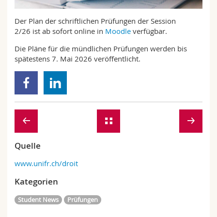
Math.-Nat. und Med. Fak.
Mitarbeitende
Webmail
Der Plan der schriftlichen Prüfungen der Session
2/26 ist ab sofort online in
Moodle
verfügbar.
Interfakultär
Doktorierende
Vorlesungsverzeichnis
Die Pläne für die mündlichen Prüfungen werden bis
spätestens 7. Mai 2026 veröffentlicht.
MyUnifr
Quelle
www.unifr.ch/droit
Kategorien
Student News
Prüfungen