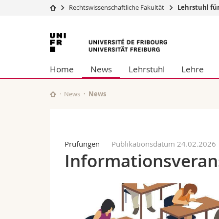
Rechtswissenschaftliche Fakultät
Lehrstuhl für
Universität
Fakultäten
Universität
Studium
Theologische Fa
Freiburg
Campus
Rechtswissensch
Home
News
Lehrstuhl
Lehre
Forschung
Wirtschafts- un
Universität
Philosophische 
Weiterbildung
Fak. für Erzieh
News
News
Math.-Nat. und
Interfakultär
Prüfungen
Publikationsdatum 24.02.2026
Informationsveran