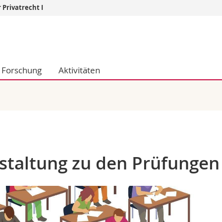
 Privatrecht I
Informationen 
k.
Studieninteressier
aftliche Fak.
Studierende
Forschung
Aktivitäten
d Sozialwissenschaftliche Fak.
Medien
Fak.
Forschende
ungs- und Bildungswissenschaften
Mitarbeitende
 Med. Fak.
Doktorierende
staltung zu den Prüfungen