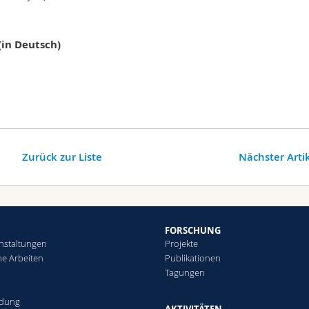
(in Deutsch)
Zurück zur Liste
Nächster Arti
FORSCHUNG
nstaltungen
Projekte
che Arbeiten
Publikationen
Tagungen
ldung
AKTIVITÄTEN