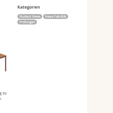
Kategorien
Student News
News Fakultät
Prüfungen
g zu
.