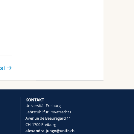
kel
KONTAKT
Universität Freiburg
Lehrstuhl für Privatrecht I
Avenue de Beauregard 11
CH-1700 Freiburg
alexandra.jungo@unifr.ch