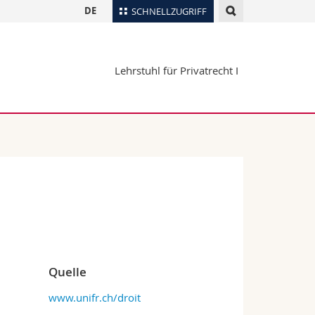
DE
SCHNELLZUGRIFF
für
Personenverzeichnis
Lehrstuhl für Privatrecht I
Ortsplan
te
Bibliotheken
Webmail
Vorlesungsverzeichnis
MyUnifr
Quelle
www.unifr.ch/droit