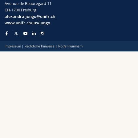
Avenue de Beauregard 11
CH-1700 Freiburg
alexandra.jungo@unifr.ch
www.unifr.ch/ius/jungo
Impressum
|
Rechtliche Hinweise
|
Notfallnummern