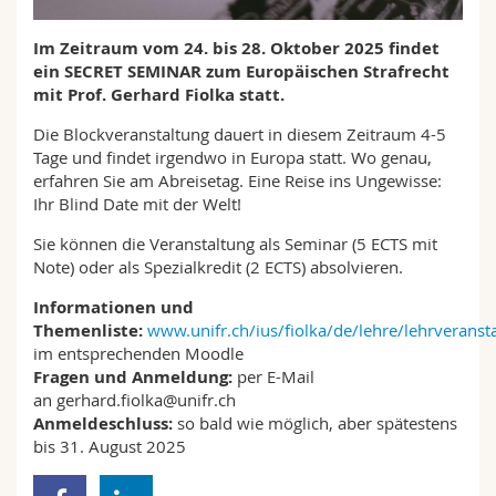
Math.-Nat. und Med. Fak.
Mitarbeitende
Webmail
Im Zeitraum vom 24. bis 28. Oktober 2025 findet
ein SECRET SEMINAR zum Europäischen Strafrecht
Interfakultär
Doktorierende
Vorlesungsverzeichnis
mit Prof. Gerhard Fiolka statt.
Die Blockveranstaltung dauert in diesem Zeitraum 4-5
MyUnifr
Tage und findet irgendwo in Europa statt. Wo genau,
erfahren Sie am Abreisetag. Eine Reise ins Ungewisse:
Ihr Blind Date mit der Welt!
Sie können die Veranstaltung als Seminar (5 ECTS mit
Note) oder als Spezialkredit (2 ECTS) absolvieren.
Informationen und
Themenliste:
www.unifr.ch/ius/fiolka/de/lehre/lehrveranst
im entsprechenden Moodle
Fragen und Anmeldung:
per E-Mail
an gerhard.fiolka@unifr.ch
Anmeldeschluss:
so bald wie möglich, aber spätestens
bis 31. August 2025