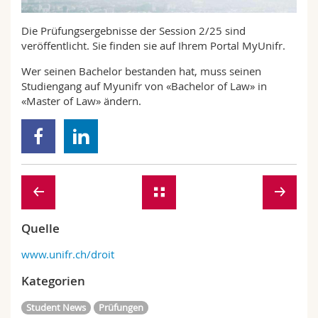
Math.-Nat. und Med. Fak.
Mitarbeitende
Webmail
Die Prüfungsergebnisse der Session 2/25 sind
veröffentlicht. Sie finden sie auf Ihrem Portal MyUnifr.
Interfakultär
Doktorierende
Vorlesungsverzeichnis
Wer seinen Bachelor bestanden hat, muss seinen
Studiengang auf Myunifr von «Bachelor of Law» in
MyUnifr
«Master of Law» ändern.
Quelle
www.unifr.ch/droit
Kategorien
Student News
Prüfungen