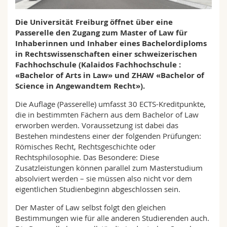
Math.-Nat. und Med. Fak.
Mitarbeitende
Webmail
Die Universität Freiburg öffnet über eine
Passerelle den Zugang zum Master of Law für
Interfakultär
Doktorierende
Vorlesungsverzeichnis
Inhaberinnen und Inhaber eines Bachelordiploms
in Rechtswissenschaften einer schweizerischen
MyUnifr
Fachhochschule (Kalaidos Fachhochschule :
«Bachelor of Arts in Law» und ZHAW «Bachelor of
Science in Angewandtem Recht»).
Die Auflage (Passerelle) umfasst 30 ECTS-Kreditpunkte,
die in bestimmten Fächern aus dem Bachelor of Law
erworben werden. Voraussetzung ist dabei das
Bestehen mindestens einer der folgenden Prüfungen:
Römisches Recht, Rechtsgeschichte oder
Rechtsphilosophie. Das Besondere: Diese
Zusatzleistungen können parallel zum Masterstudium
absolviert werden – sie müssen also nicht vor dem
eigentlichen Studienbeginn abgeschlossen sein.
Der Master of Law selbst folgt den gleichen
Bestimmungen wie für alle anderen Studierenden auch.