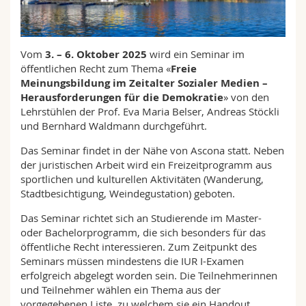
Math.-Nat. und Med. Fak.
Mitarbeitende
Webmail
Interfakultär
Doktorierende
Vorlesungsverzeichnis
Vom
3. – 6. Oktober 2025
wird ein Seminar im
öffentlichen Recht zum Thema «
Freie
Meinungsbildung im Zeitalter Sozialer Medien –
MyUnifr
Herausforderungen für die Demokratie
» von den
Lehrstühlen der Prof. Eva Maria Belser, Andreas Stöckli
und Bernhard Waldmann durchgeführt.
Das Seminar findet in der Nähe von Ascona statt. Neben
der juristischen Arbeit wird ein Freizeitprogramm aus
sportlichen und kulturellen Aktivitäten (Wanderung,
Stadtbesichtigung, Weindegustation) geboten.
Das Seminar richtet sich an Studierende im Master-
oder Bachelorprogramm, die sich besonders für das
öffentliche Recht interessieren. Zum Zeitpunkt des
Seminars müssen mindestens die IUR I-Examen
erfolgreich abgelegt worden sein. Die Teilnehmerinnen
und Teilnehmer wählen ein Thema aus der
vorgegebenen Liste, zu welchem sie ein Handout