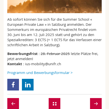
Math.-Nat. und Med. Fak.
Mitarbeitende
Webmail
Interfakultär
Doktorierende
Vorlesungsverzeichnis
Ab sofort können Sie sich für die Summer School «
European Private Law » in Salzburg anmelden. Der
Sommerkurs im europäischen Privatrecht findet vom
MyUnifr
30. Juni bis am 12. Juli 2025 statt und gehört zu den
Spezialkrediten: 3 ECTS (+ 1 ECTS für das Verfassen einer
schriftlichen Arbeit in Salzburg).
Bewerbungsfrist
:
28. Februar 2025
letzte Plätze frei,
jetzt anmelden!
Kontakt
: ius-mobility@unifr.ch
Programm und Bewerbungsformular >