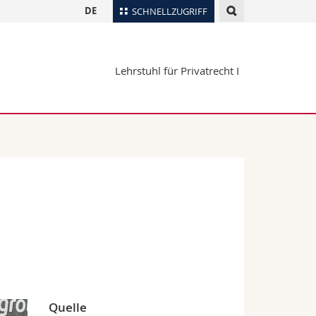
DE
SCHNELLZUGRIFF
für
Personenverzeichnis
Lehrstuhl für Privatrecht I
Ortsplan
te
Bibliotheken
Webmail
Vorlesungsverzeichnis
MyUnifr
Quelle