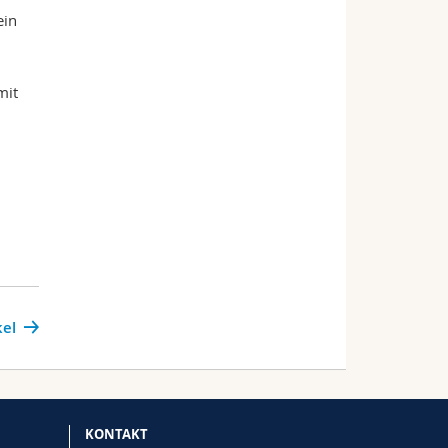
ein
?
mit
kel
KONTAKT