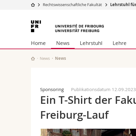
Rechtswissenschaftliche Fakultät
Lehrstuhl für
Universität
Fakultäten
Universität
Studium
Theologische Fa
Freiburg
Campus
Rechtswissensch
Home
News
Lehrstuhl
Lehre
Forschung
Wirtschafts- un
Universität
Philosophische 
Weiterbildung
Fak. für Erzieh
News
News
Math.-Nat. und
Interfakultär
Sponsoring
Publikationsdatum 12.09.202
Ein T-Shirt der Fak
Freiburg-Lauf