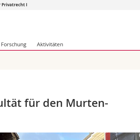
 Privatrecht I
Informationen 
k.
Studieninteressier
aftliche Fak.
Studierende
Forschung
Aktivitäten
d Sozialwissenschaftliche Fak.
Medien
Fak.
Forschende
ungs- und Bildungswissenschaften
Mitarbeitende
 Med. Fak.
Doktorierende
3
ultät für den Murten-