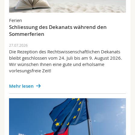
Math.-Nat. und Med. Fak.
Mitarbeitende
Webmail
Personelles
Ferien
Interfakultär
Doktorierende
Vorlesungsverzeichnis
Preise und Auszeichnungen
Schliessung des Dekanats während den
Sommerferien
Forschung
MyUnifr
27.07.2026
Success stories
Die Rezeption des Rechtswissenschaftlichen Dekanats
bleibt geschlossen vom 24. Juli bis am 9. August 2026.
Wissenschaft und Gesellschaft
Wir wünschen Ihnen eine gute und erholsame
vorlesungsfreie Zeit!
Prüfungen
Mehr lesen
Weiterbildung
Publikationen
Mobilität
Alumni IUS Frilex