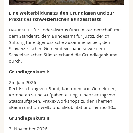
Math.-Nat. und Med. Fak.
Mitarbeitende
Webmail
Eine Weiterbildung zu den Grundlagen und zur
Praxis des schweizerischen Bundesstaats
Interfakultär
Doktorierende
Vorlesungsverzeichnis
Das Institut für Föderalismus führt in Partnerschaft mit
dem Ständerat, dem Bundesamt für Justiz, der ch
MyUnifr
Stiftung für eidgenössische Zusammenarbeit, dem
Schweizerischen Gemeindeverband sowie dem
Schweizerischen Städteverband die Grundlagenkurse
durch.
Grundlagenkurs I:
25. Juni 2026
Rechtsstellung von Bund, Kantonen und Gemeinden;
Kompetenz- und Aufgabenteilung; Finanzierung von
Staatsaufgaben. Praxis-Workshops zu den Themen
«Raum und Umwelt» und «Mobilität und Tempo 30».
Grundlagenkurs II:
3. November 2026