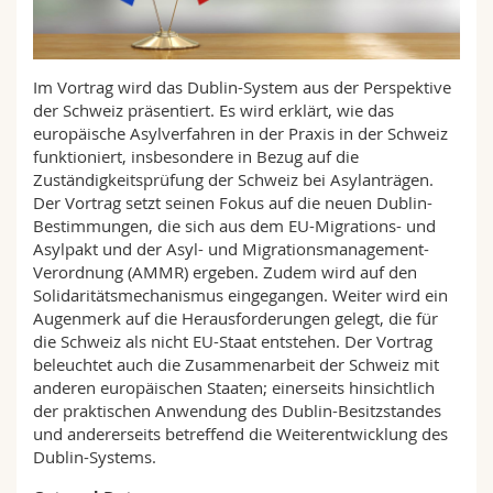
Math.-Nat. und Med. Fak.
Mitarbeitende
Webmail
Interfakultär
Doktorierende
Vorlesungsverzeichnis
Im Vortrag wird das Dublin-System aus der Perspektive
der Schweiz präsentiert. Es wird erklärt, wie das
europäische Asylverfahren in der Praxis in der Schweiz
MyUnifr
funktioniert, insbesondere in Bezug auf die
Zuständigkeitsprüfung der Schweiz bei Asylanträgen.
Der Vortrag setzt seinen Fokus auf die neuen Dublin-
Bestimmungen, die sich aus dem EU-Migrations- und
Asylpakt und der Asyl- und Migrationsmanagement-
Verordnung (AMMR) ergeben. Zudem wird auf den
Solidaritätsmechanismus eingegangen. Weiter wird ein
Augenmerk auf die Herausforderungen gelegt, die für
die Schweiz als nicht EU-Staat entstehen. Der Vortrag
beleuchtet auch die Zusammenarbeit der Schweiz mit
anderen europäischen Staaten; einerseits hinsichtlich
der praktischen Anwendung des Dublin-Besitzstandes
und andererseits betreffend die Weiterentwicklung des
Dublin-Systems.