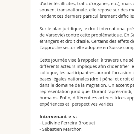
d’activités illicites, trafic d’organes, etc.), m
souvent transnationale, elle repose sur des m
rendant ces derniers particulièrement difficiles
Sur le plan juridique, le droit international 
de Varsovie) contre cette problématique. En Sui
étrangers et droit d’asile. Certains des effet
L’approche sectorielle adoptée en Suisse compl
Cette journée vise à rappeler, à travers une sé
différents acteurs impliqués afin d’identifier 
colloque, les participant·e·s auront l’occasio
bases légales nationales (droit pénal et droit 
dans le domaine de la migration. Un accent part
représentation juridique. Durant l’après-midi, i
humains. Enfin, différent·e·s acteurs·trices a
expériences et perspectives variées.
Intervenant-e-s :
- Ludivine Ferreira Broquet
- Sébastien Marchon