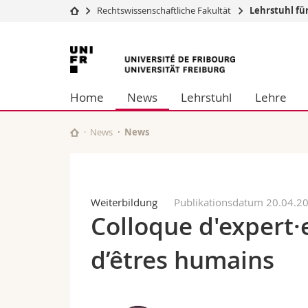
Rechtswissenschaftliche Fakultät
Lehrstuhl fü
Universität
Fakultäten
Universität
Studium
Theologische Fa
Freiburg
Campus
Rechtswissensch
Home
News
Lehrstuhl
Lehre
Forschung
Wirtschafts- un
Universität
Philosophische 
Weiterbildung
Fak. für Erzieh
News
News
Math.-Nat. und
Interfakultär
Weiterbildung
Publikationsdatum 20.04.2
Colloque d'expert·e·
d’êtres humains