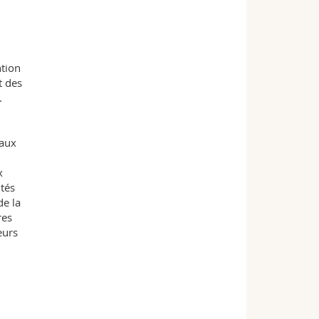
ntion
t des
.
 aux
x
ités
de la
res
eurs