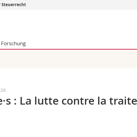
r Steuerrecht
Informationen 
k.
Studieninteressier
aftliche Fak.
Studierende
Forschung
d Sozialwissenschaftliche Fak.
Medien
Fak.
Forschende
ungs- und Bildungswissenschaften
Mitarbeitende
 Med. Fak.
Doktorierende
026
s : La lutte contre la trait