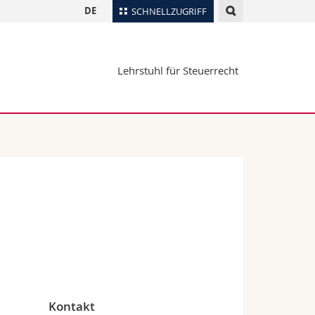
DE
SCHNELLZUGRIFF
für
Personenverzeichnis
Lehrstuhl für Steuerrecht
Ortsplan
te
Bibliotheken
Webmail
Vorlesungsverzeichnis
MyUnifr
e
Kontakt