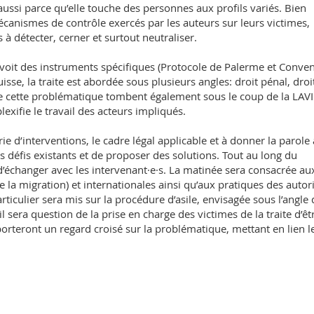
ais aussi parce qu’elle touche des personnes aux profils variés. Bien
écanismes de contrôle exercés par les auteurs sur leurs victimes,
 à détecter, cerner et surtout neutraliser.
prévoit des instruments spécifiques (Protocole de Palerme et Conve
sse, la traite est abordée sous plusieurs angles: droit pénal, droi
s de cette problématique tombent également sous le coup de la LAVI
exifie le travail des acteurs impliqués.
rie d’interventions, le cadre légal applicable et à donner la parole
les défis existants et de proposer des solutions. Tout au long du
n d’échanger avec les intervenant·e·s. La matinée sera consacrée au
de la migration) et internationales ainsi qu’aux pratiques des autor
iculier sera mis sur la procédure d’asile, envisagée sous l’angle 
l sera question de la prise en charge des victimes de la traite d’êt
pporteront un regard croisé sur la problématique, mettant en lien l