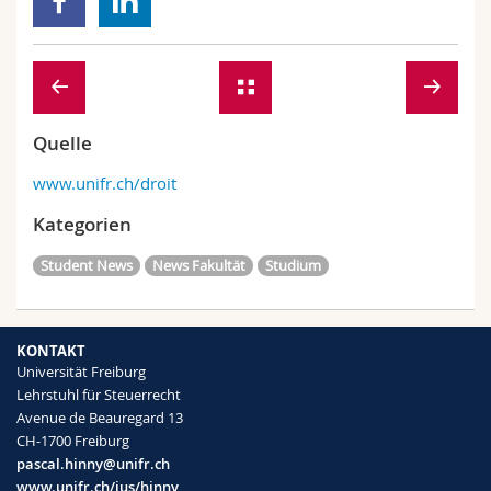
Quelle
www.unifr.ch/droit
Kategorien
Student News
News Fakultät
Studium
KONTAKT
Universität Freiburg
Lehrstuhl für Steuerrecht
Avenue de Beauregard 13
CH-1700 Freiburg
pascal.hinny@unifr.ch
www.unifr.ch/ius/hinny