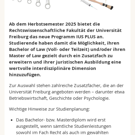
Math.-Nat. und Med. Fak.
Mitarbeitende
Webmail
Interfakultär
Doktorierende
Vorlesungsverzeichnis
Ab dem Herbstsemester 2025 bietet die
Rechtswissenschaftliche Fakultät der Universität
Freiburg das neue Programm IUS PLUS an.
MyUnifr
Studierende haben damit die Möglichkeit, ihren
Bachelor of Law (Voll- oder Teilzeit) und/oder ihren
Master of Law gezielt durch ein Zusatzfach zu
erweitern und ihrer juristischen Ausbildung eine
wertvolle interdisziplinäre Dimension
hinzuzufügen.
Zur Auswahl stehen zahlreiche Zusatzfächer, die an der
Universität Freiburg angeboten werden – darunter etwa
Betriebswirtschaft, Geschichte oder Psychologie.
Wichtige Hinweise zur Studienplanung:
Das Bachelor- bzw. Masterdiplom wird erst
ausgestellt, wenn sämtliche Studienleistungen
sowohl im Fach Recht als auch im gewählten