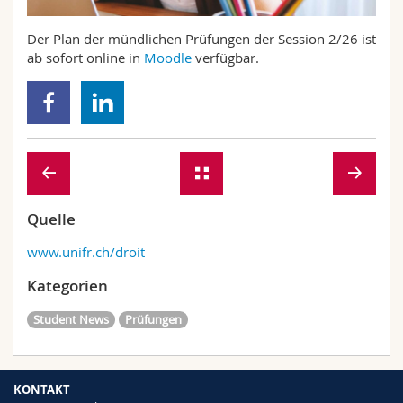
Math.-Nat. und Med. Fak.
Mitarbeitende
Webmail
Der Plan der mündlichen Prüfungen der Session 2/26 ist
ab sofort online in
Moodle
verfügbar.
Interfakultär
Doktorierende
Vorlesungsverzeichnis
MyUnifr
Quelle
www.unifr.ch/droit
Kategorien
Student News
Prüfungen
KONTAKT