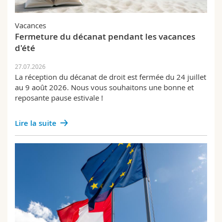
Sciences et médecine
Collaborateurs
Webmail
Personnel
Vacances
Interfacultaire
Doctorants
Programme des cours
Fermeture du décanat pendant les vacances
Prix et distinctions
d'été
Recherche
MyUnifr
27.07.2026
La réception du décanat de droit est fermée du 24 juillet
Success stories
au 9 août 2026. Nous vous souhaitons une bonne et
reposante pause estivale !
Science et société
Examens
Lire la suite
Formation continue
Publications
Mobilité
Alumni IUS Frilex