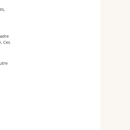
es,
cadre
e. Ces
utre