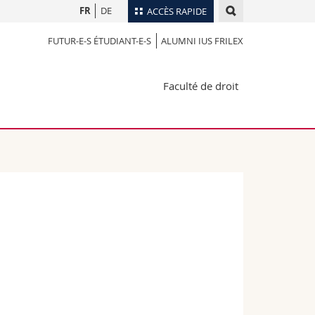
FR
DE
ACCÈS RAPIDE
FUTUR-E-S ÉTUDIANT-E-S
ALUMNI IUS FRILEX
Annuaire du personnel
Plan d'accès
nts
Faculté de droit
Bibliothèques
Webmail
rs
Programme des cours
MyUnifr