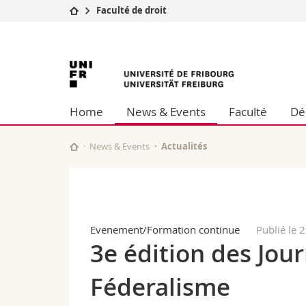
Faculté de droit
Université
Facultés
Université
Etudes
Théologie
Campus
Droit
de
Recherche
Sciences é
Home
News & Events
Faculté
Dé
Université
Lettres et
Fribourg
Formation continue
Sciences de
Sciences e
News & Events
Actualités
Interfacult
Evenement/Formation continue
Publié le 
3e édition des Jou
Féderalisme