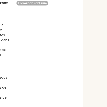
eront
Formation continue
 la
ux
tés
i dans
e du
UE
 sous
s de
s de