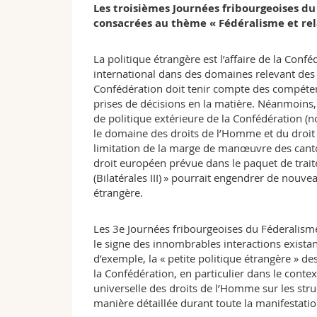
Les troisièmes Journées fribourgeoises du
consacrées au thème « Fédéralisme et rel
La politique étrangère est l’affaire de la Conf
international dans des domaines relevant des p
Confédération doit tenir compte des compétenc
prises de décisions en la matière. Néanmoins, 
de politique extérieure de la Confédération (
le domaine des droits de l’Homme et du droit
limitation de la marge de manœuvre des canto
droit européen prévue dans le paquet de trait
(Bilatérales III) » pourrait engendrer de nouve
étrangère.
Les 3e Journées fribourgeoises du Féderalism
le signe des innombrables interactions existant 
d’exemple, la « petite politique étrangère » de
la Confédération, en particulier dans le contexte
universelle des droits de l’Homme sur les str
manière détaillée durant toute la manifestatio