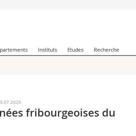
Vous êtes
Futurs étudia
Etudiants
conomiques et sociales et management
Médias
partements
Instituts
Etudes
Recherche
 sciences humaines
Chercheurs
 l'éducation et de la formation
Collaborateu
t médecine
Doctorants
aire
23.07.2026
rnées fribourgeoises du