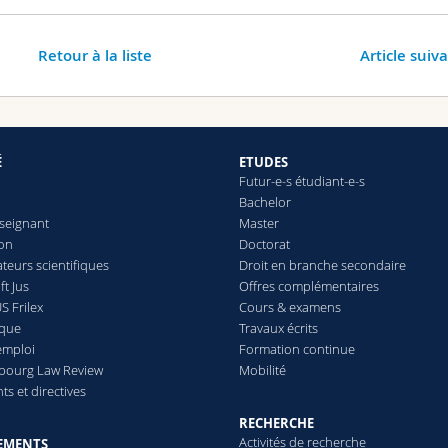
Retour à la liste
Article suiv
É
ETUDES
Futur-e-s étudiant-e-s
Bachelor
seignant
Master
ion
Doctorat
teurs scientifiques
Droit en branche secondaire
t Jus
Offres complémentaires
S Frilex
Cours & examens
èque
Travaux écrits
emploi
Formation continue
ibourg Law Review
Mobilité
s et directives
RECHERCHE
Activités de recherche
EMENTS