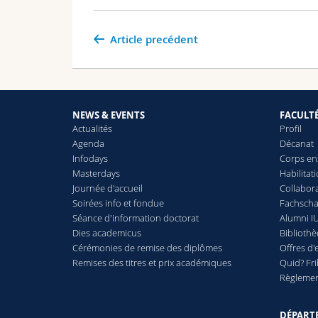
Article precédent
NEWS & EVENTS
FACULT
Actualités
Profil
Agenda
Décanat
Infodays
Corps en
Masterdays
Habilitat
Journée d'accueil
Collabora
Soirées info et fondue
Fachschaf
Séance d'information doctorat
Alumni IU
Dies academicus
Biblioth
Cérémonies de remise des diplômes
Offres d'
Remises des titres et prix académiques
Quid? Fr
Règlement
DÉPART