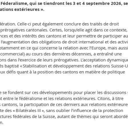
 Féderalisme, qui se tiendront les 3 et 4 septembre 2026, s
ations extérieures ».
édération. Celle-ci peut également conclure des traités de droit
rérogatives cantonales. Certes, lorsqu’elle agit dans ce contexte,
es et des intérêts des cantons et leur permettre de participer a
l’augmentation des obligations de droit international et des activi
notamment en ce qui concerne la relation avec l’Europe, mais auss
 commercial) au cours des dernières décennies, a entraîné une
ns dans l’exercice de leurs prérogatives. L’acceptation dynamiqu
és baptisé « Stabilisation et développement des relations Suisse-
aux défis quant à la position des cantons en matière de politique
e se fondent sur ces développements pour placer les discussions
entre le fédéralisme et les relations extérieures. Citons, à titre
s cantons, la participation de ces derniers aux relations extérieure
 des « Bilatérales III », sans oublier l’influence de la protection
uctures fédérales de la Suisse, autant de thèmes qui seront abordé
n.