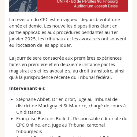
Sciences et médecine
Collaborateurs
Webmail
La révision du CPC est en vigueur depuis bientôt une
Interfacultaire
Doctorants
Programme des cours
année et demie. Les nouvelles dispositions étant en
partie applicables aux procédures pendantes au 1er
MyUnifr
janvier 2025, les tribunaux et les avocat·e·s ont souvent
eu l’occasion de les appliquer.
La journée sera consacrée aux premières expériences
faites en première et en deuxième instance par les
magistrat·e·s et les avocat·e·s, au droit transitoire, ainsi
qu’à la jurisprudence récente du Tribunal fédéral.
Intervenant·e·s
Stéphane Abbet, Dr en droit, juge au Tribunal de
district de Martigny et St-Maurice, chargé de cours à
Unidistance
Françoise Bastons Bulletti, Responsable éditoriale du
CPC Online, anc. Juge au Tribunal cantonal
fribourgeois