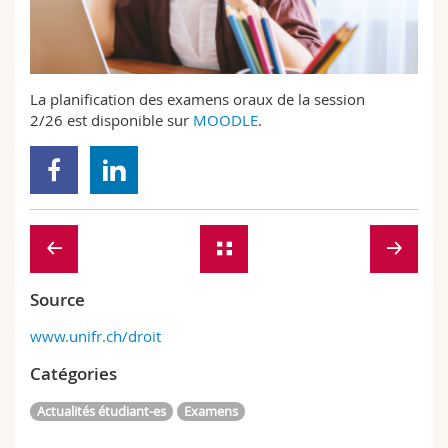
Sciences et médecine
Collaborateurs
Webmail
Interfacultaire
Doctorants
Programme des cours
La planification des examens oraux de la session
2/26 est disponible sur
MOODLE
.
MyUnifr
Source
www.unifr.ch/droit
Catégories
Actualités étudiant-es
Examens