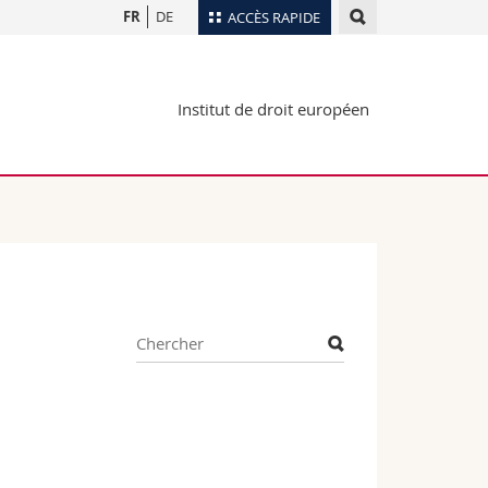
FR
DE
ACCÈS RAPIDE
Annuaire du personnel
Institut de droit européen
Plan d'accès
nts
Bibliothèques
Webmail
rs
Programme des cours
MyUnifr