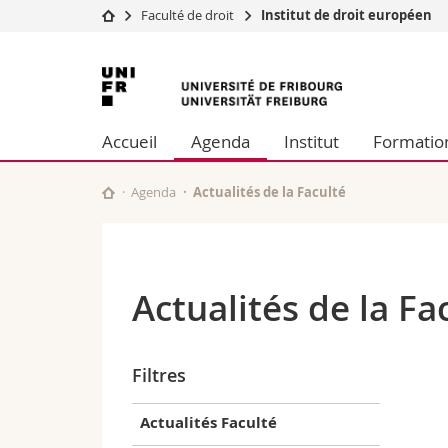
Faculté de droit
Institut de droit européen
Université
Facultés
Université
Etudes
Théologie
de
Campus
Droit
Accueil
Agenda
Institut
Formatio
Recherche
Sciences é
Fribourg
Université
Lettres et
Formation continue
Sciences de
Agenda
Actualités de la Faculté
Sciences e
Interfacult
Actualités de la Fa
Filtres
Actualités Faculté