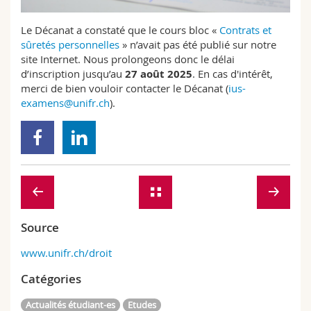
Sciences et médecine
Collaborateurs
Webmail
Le Décanat a constaté que le cours bloc «
Contrats et
sûretés personnelles
» n’avait pas été publié sur notre
Interfacultaire
Doctorants
Programme des cours
site Internet. Nous prolongeons donc le délai
d’inscription jusqu’au
27 août 2025
. En cas d'intérêt,
MyUnifr
merci de bien vouloir contacter le Décanat (
ius-
examens@unifr.ch
).
Source
www.unifr.ch/droit
Catégories
Actualités étudiant-es
Etudes