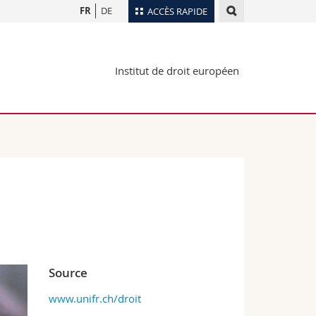
FR
DE
ACCÈS RAPIDE
Annuaire du personnel
Institut de droit européen
Plan d'accès
nts
Bibliothèques
Webmail
rs
Programme des cours
MyUnifr
Source
www.unifr.ch/droit