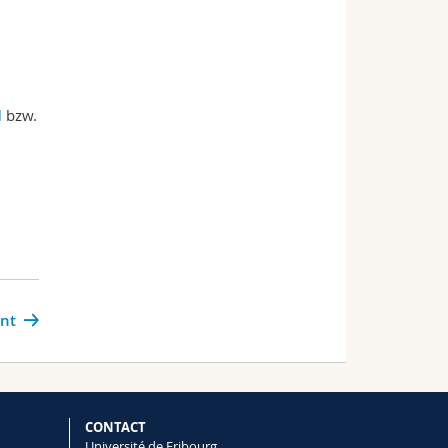
l
bzw.
ant
CONTACT
Université de Fribourg