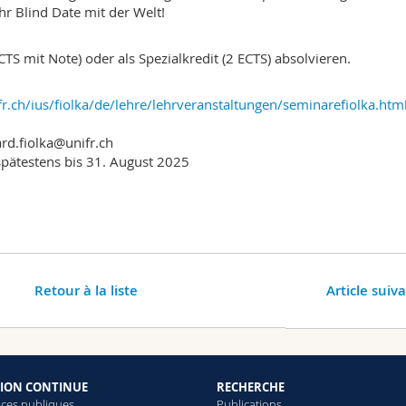
hr Blind Date mit der Welt!
TS mit Note) oder als Spezialkredit (2 ECTS) absolvieren.
r.ch/ius/fiolka/de/lehre/lehrveranstaltungen/seminarefiolka.htm
rd.fiolka@unifr.ch
spätestens bis 31. August 2025
Retour à la liste
Article suiv
ION CONTINUE
RECHERCHE
ces publiques
Publications