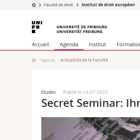
Faculté de droit
Institut de droit européen
Université
Facultés
Université
Etudes
Théologie
de
Campus
Droit
Accueil
Agenda
Institut
Formatio
Recherche
Sciences é
Fribourg
Université
Lettres et
Formation continue
Sciences de
Agenda
Actualités de la Faculté
Sciences e
Interfacult
Etudes
Publié le 03.07.2025
Secret Seminar: Ihr