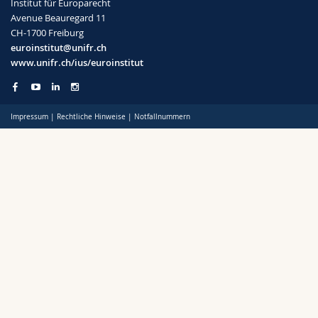
Institut für Europarecht
Math.-Nat. und Med. Fak.
Mitarbeitende
Webmail
Avenue Beauregard 11
Personelles
CH-1700 Freiburg
Interfakultär
euroinstitut@unifr.ch
Doktorierende
Vorlesungsverzeichnis
Preise und Auszeichnungen
www.unifr.ch/ius/euroinstitut
Forschung
MyUnifr
Success stories
Impressum
|
Rechtliche Hinweise
|
Notfallnummern
Wissenschaft und Gesellschaft
Prüfungen
Weiterbildung
Publikationen
Mobilität
Alumni IUS Frilex