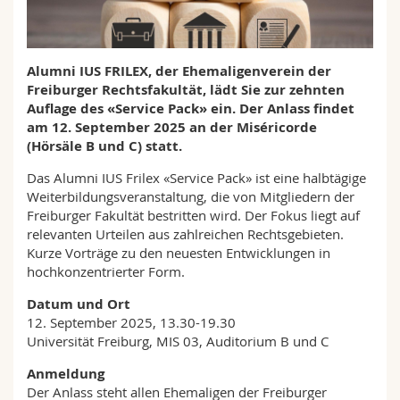
Math.-Nat. und Med. Fak.
Mitarbeitende
Webmail
Interfakultär
Doktorierende
Vorlesungsverzeichnis
Alumni IUS FRILEX, der Ehemaligenverein der
Freiburger Rechtsfakultät, lädt Sie zur zehnten
Auflage des «Service Pack» ein. Der Anlass findet
MyUnifr
am 12. September 2025 an der Miséricorde
(Hörsäle B und C) statt.
Das Alumni IUS Frilex «Service Pack» ist eine halbtägige
Weiterbildungsveranstaltung, die von Mitgliedern der
Freiburger Fakultät bestritten wird. Der Fokus liegt auf
relevanten Urteilen aus zahlreichen Rechtsgebieten.
Kurze Vorträge zu den neuesten Entwicklungen in
hochkonzentrierter Form.
Datum und Ort
12. September 2025, 13.30-19.30
Universität Freiburg, MIS 03, Auditorium B und C
Anmeldung
Der Anlass steht allen Ehemaligen der Freiburger