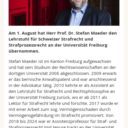
Math.-Nat. und Med. Fak.
Mitarbeitende
Webmail
Interfakultär
Doktorierende
Vorlesungsverzeichnis
Am 1. August hat Herr Prof. Dr. Stefan Maeder den
MyUnifr
Lehrstuhl für Schweizer Strafrecht und
Strafprozessrecht an der Universität Freiburg
übernommen.
Stefan Maeder ist im Kanton Freiburg aufgewachsen
und hat sein Studium der Rechtswissenschaften an der
dortigen Universität 2006 abgeschlossen. 2009 erwarb
er das bernische Anwaltspatent und war anschliessend
in der Advokatur tätig. 2010 kehrte er als Assistent an
den Lehrstuhl für Strafrecht und Rechtsphilosophie an
der Universität Freiburg zurück, wo er ab 2011 als
Lektor für Strafrecht lehrte und forschte. 2017 wurde er
mit einer Arbeit zum sog. Vermögensschaden durch
Vermögensgefährdung im Strafrecht promoviert. Von
2018 bis 2024 war er Assistenzprofessor für Straf- und
Strafprozessrecht (mit tenure track) an der Universität