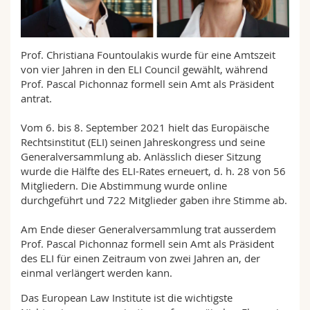
Math.-Nat. und Med. Fak.
Mitarbeitende
Webmail
Interfakultär
Doktorierende
Vorlesungsverzeichnis
Prof. Christiana Fountoulakis wurde für eine Amtszeit
von vier Jahren in den ELI Council gewählt, während
Prof. Pascal Pichonnaz formell sein Amt als Präsident
MyUnifr
antrat.
Vom 6. bis 8. September 2021 hielt das Europäische
Rechtsinstitut (ELI) seinen Jahreskongress und seine
Generalversammlung ab. Anlässlich dieser Sitzung
wurde die Hälfte des ELI-Rates erneuert, d. h. 28 von 56
Mitgliedern. Die Abstimmung wurde online
durchgeführt und 722 Mitglieder gaben ihre Stimme ab.
Am Ende dieser Generalversammlung trat ausserdem
Prof. Pascal Pichonnaz formell sein Amt als Präsident
des ELI für einen Zeitraum von zwei Jahren an, der
einmal verlängert werden kann.
Das European Law Institute ist die wichtigste