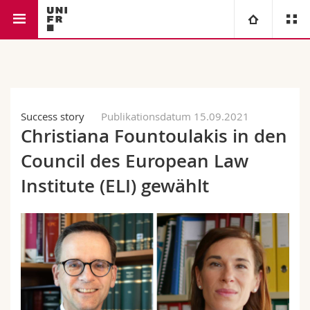
Rechtswissenschaftliche Fakultät
Institut für Europarecht
Universität
Fakultäten
Studium
Success story
Publikationsdatum 15.09.2021
Christiana Fountoulakis in den
Informationen für
Campus
Theologische Fak.
Council des European Law
Forschung
Ressourcen
Rechtswissenschaftliche Fak.
Studieninteressierte
Institute (ELI) gewählt
Universität
Wirtschafts- und Sozialwissenschaftliche Fak.
Studierende
Personenverzeichnis
Weiterbildung
Philosophische Fak.
Medien
Ortsplan
Fak. für Erziehungs- und Bildungswissenschaften
Forschende
Bibliotheken