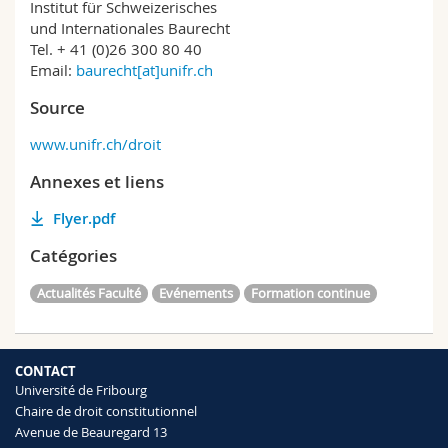
Institut für Schweizerisches
und Internationales Baurecht
Tel. + 41 (0)26 300 80 40
Email:
baurecht[at]unifr.ch
Source
www.unifr.ch/droit
Annexes et liens
Flyer.pdf
Catégories
Actualités Faculté
Evénements
Formation continue
CONTACT
Université de Fribourg
Chaire de droit constitutionnel
Avenue de Beauregard 13