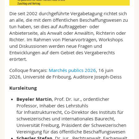
Sciences et médecine
Collaborateurs
Webmail
Die seit 2002 durchgeführte Vergabetagung richtet sich
an alle, die mit dem öffentlichen Beschaffungswesen zu
Interfacultaire
Doctorants
Programme des cours
tun haben, sei dies auf Auftraggeber- oder
Anbieterseite, als Anwalt oder Anwältin, Richterin oder
MyUnifr
Richter. Im Rahmen von Plenarvorträgen, Workshops
und Diskussionen werden neue Fragen und
Entwicklungen auf dem Gebiet des Vergaberechts
erörtert.
Colloque français:
Marchés publics 2026
, 16 juin
2026, Université de Fribourg, Auditoire Joseph-Deiss
Kursleitung
Beyeler Martin
, Prof. Dr. iur., ordentlicher
Professor, Inhaber des Lehrstuhls
für Infrastrukturrecht, Co-Direktor des Instituts für
schweizerisches und internationales Baurecht,
Universität Freiburg, Präsident der Schweizerischen
Vereinigung für das öffentliche Beschaffungswesen
Scherler Stefan
, Dr. iur., Rechtsanwalt, Fachanwalt