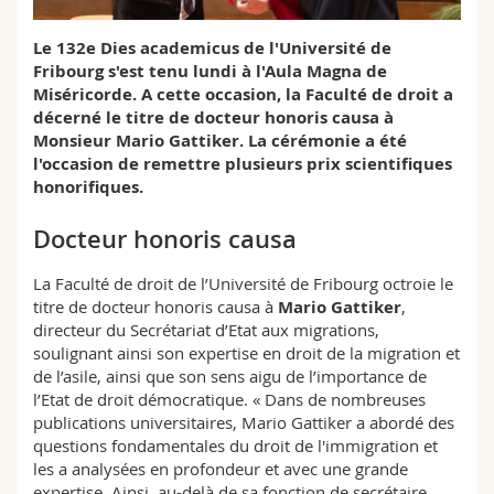
Sciences et médecine
Collaborateurs
Webmail
Le 132e Dies academicus de l'Université de
Fribourg s'est tenu lundi à l'Aula Magna de
Interfacultaire
Doctorants
Programme des cours
Miséricorde. A cette occasion, la Faculté de droit a
décerné le titre de docteur honoris causa à
MyUnifr
Monsieur Mario Gattiker. La cérémonie a été
l'occasion de remettre plusieurs prix scientifiques
honorifiques.
Docteur honoris causa
La Faculté de droit de l’Université de Fribourg octroie le
titre de docteur honoris causa à
Mario Gattiker
,
directeur du Secrétariat d’Etat aux migrations,
soulignant ainsi son expertise en droit de la migration et
de l’asile, ainsi que son sens aigu de l’importance de
l’Etat de droit démocratique. « Dans de nombreuses
publications universitaires, Mario Gattiker a abordé des
questions fondamentales du droit de l'immigration et
les a analysées en profondeur et avec une grande
expertise. Ainsi, au-delà de sa fonction de secrétaire