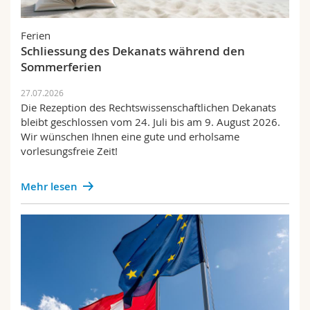
Math.-Nat. und Med. Fak.
Mitarbeitende
Webmail
Personelles
Ferien
Interfakultär
Doktorierende
Vorlesungsverzeichnis
Schliessung des Dekanats während den
Preise und Auszeichnungen
Sommerferien
Forschung
MyUnifr
27.07.2026
Die Rezeption des Rechtswissenschaftlichen Dekanats
Success stories
bleibt geschlossen vom 24. Juli bis am 9. August 2026.
Wir wünschen Ihnen eine gute und erholsame
Wissenschaft und Gesellschaft
vorlesungsfreie Zeit!
Prüfungen
Mehr lesen
Weiterbildung
Publikationen
Mobilität
Alumni IUS Frilex