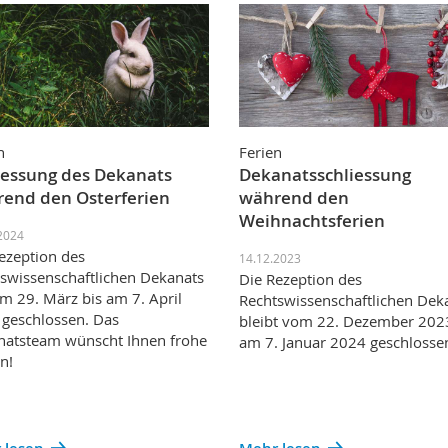
n
Ferien
iessung des Dekanats
Dekanatsschliessung
end den Osterferien
während den
Weihnachtsferien
2024
ezeption des
14.12.2023
swissenschaftlichen Dekanats
Die Rezeption des
om 29. März bis am 7. April
Rechtswissenschaftlichen Dek
geschlossen. Das
bleibt vom 22. Dezember 202
atsteam wünscht Ihnen frohe
am 7. Januar 2024 geschlosse
n!