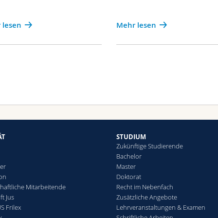
 lesen
Mehr lesen
ÄT
STUDIUM
Zukünftige Studierende
Bachelor
er
Master
ion
Doktorat
haftliche Mitarbeitende
Recht im Nebenfach
t Jus
Zusätzliche Angebote
S Frilex
Lehrveranstaltungen & Examen
k
Schriftliche Arbeiten