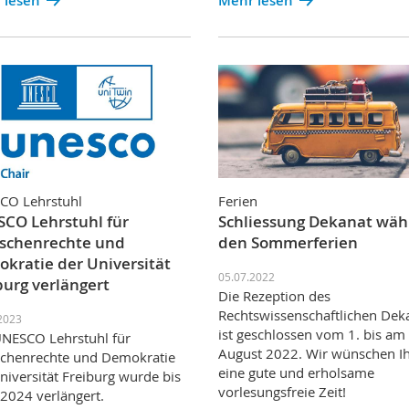
 lesen
Mehr lesen
CO Lehrstuhl
Ferien
CO Lehrstuhl für
Schliessung Dekanat wä
schenrechte und
den Sommerferien
kratie der Universität
05.07.2022
burg verlängert
Die Rezeption des
Rechtswissenschaftlichen Dek
2023
ist geschlossen vom 1. bis am
NESCO Lehrstuhl für
August 2022. Wir wünschen I
chenrechte und Demokratie
eine gute und erholsame
niversität Freiburg wurde bis
vorlesungsfreie Zeit!
2024 verlängert.