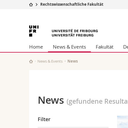
Rechtswissenschaftliche Fakultät
Universität
Fakultäten
Universität
Studium
Theologische Fa
Campus
Rechtswissensch
Freiburg
Forschung
Wirtschafts- un
Home
News & Events
Fakultät
D
Universität
Philosophische 
Weiterbildung
Fak. für Erzieh
Math.-Nat. und
News & Events
News
Interfakultär
News
(gefundene Resulta
Filter