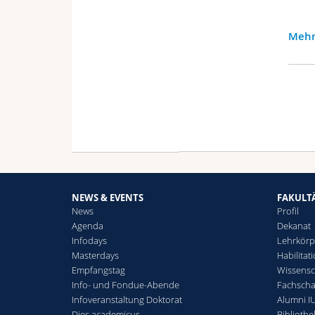
Mehr
NEWS & EVENTS
FAKULT
News
Profil
Agenda
Dekanat
Infodays
Lehrkörp
Masterdays
Habilitat
Empfangstag
Wissensc
Info- und Fondue-Abende
Fachschaf
Infoveranstaltung Doktorat
Alumni IU
Dies academicus
Bibliothe