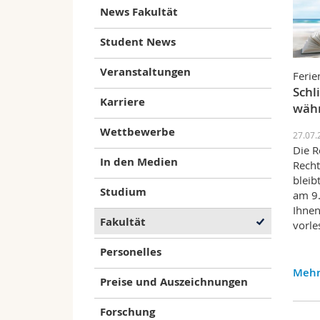
News Fakultät
Student News
Veranstaltungen
Ferie
Schl
Karriere
währ
Wettbewerbe
27.07.
Die R
In den Medien
Recht
bleib
Studium
am 9.
Ihnen
Fakultät
vorle
Personelles
Mehr
Preise und Auszeichnungen
Forschung