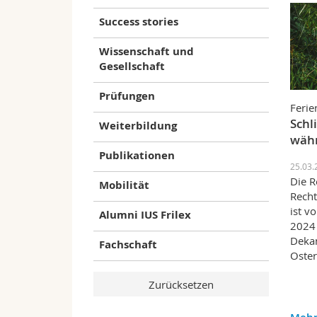
Success stories
Wissenschaft und
Gesellschaft
Prüfungen
Ferie
Schl
Weiterbildung
währ
Publikationen
25.03.
Die R
Mobilität
Recht
ist v
Alumni IUS Frilex
2024 
Dekan
Fachschaft
Oster