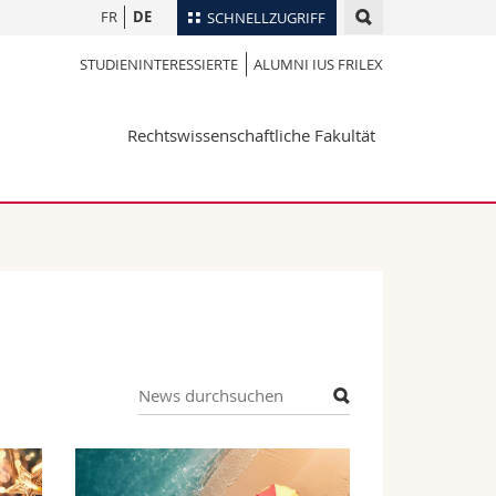
FR
DE
SCHNELLZUGRIFF
STUDIENINTERESSIERTE
ALUMNI IUS FRILEX
für
Personenverzeichnis
Ortsplan
te
Rechtswissenschaftliche Fakultät
Bibliotheken
Webmail
Vorlesungsverzeichnis
MyUnifr