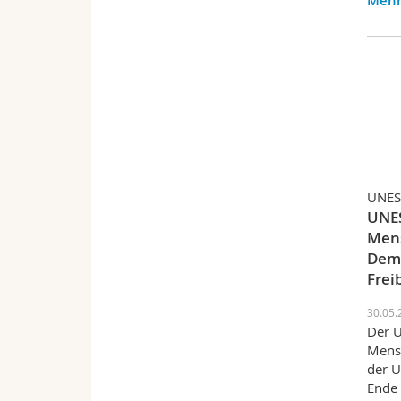
Mehr
UNES
UNES
Men
Demo
Frei
30.05.
Der U
Mens
der U
Ende 