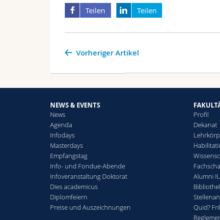
Teilen
Teilen
Vorheriger Artikel
NEWS & EVENTS
FAKULT
News
Profil
Agenda
Dekanat
Infodays
Lehrkörp
Masterdays
Habilitat
Empfangstag
Wissensc
Info- und Fondue-Abende
Fachschaf
Infoveranstaltung Doktorat
Alumni IU
Dies academicus
Bibliothe
Diplomfeiern
Stellena
Preise und Auszeichnungen
Quid? Fr
Regleme