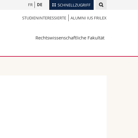
FR
DE
SCHNELLZUGRIFF
STUDIENINTERESSIERTE
ALUMNI IUS FRILEX
für
Personenverzeichnis
Ortsplan
te
Rechtswissenschaftliche Fakultät
Bibliotheken
Webmail
Vorlesungsverzeichnis
MyUnifr