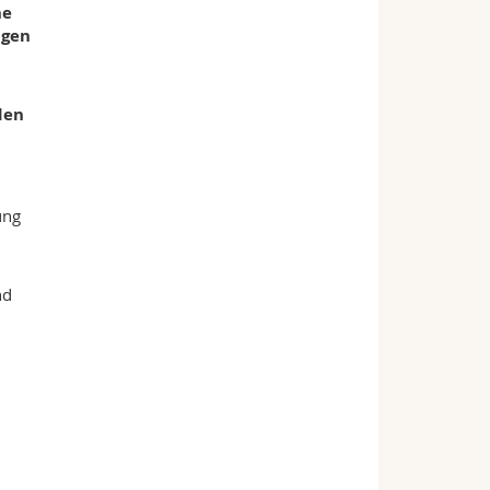
he
ngen
den
ung
nd