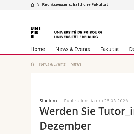
Rechtswissenschaftliche Fakultät
Universität
Fakultäten
Universität
Studium
Theologische Fa
Campus
Rechtswissensch
Freiburg
Forschung
Wirtschafts- un
Home
News & Events
Fakultät
D
Universität
Philosophische 
Weiterbildung
Fak. für Erzieh
Math.-Nat. und
News & Events
News
Interfakultär
Studium
Publikationsdatum 28.05.2026
Werden Sie Tutor_i
Dezember