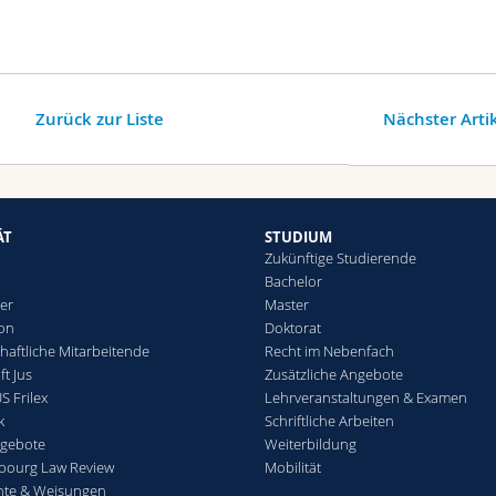
Zurück zur Liste
Nächster Arti
ÄT
STUDIUM
Zukünftige Studierende
Bachelor
er
Master
ion
Doktorat
haftliche Mitarbeitende
Recht im Nebenfach
t Jus
Zusätzliche Angebote
S Frilex
Lehrveranstaltungen & Examen
k
Schriftliche Arbeiten
ngebote
Weiterbildung
ibourg Law Review
Mobilität
nte & Weisungen